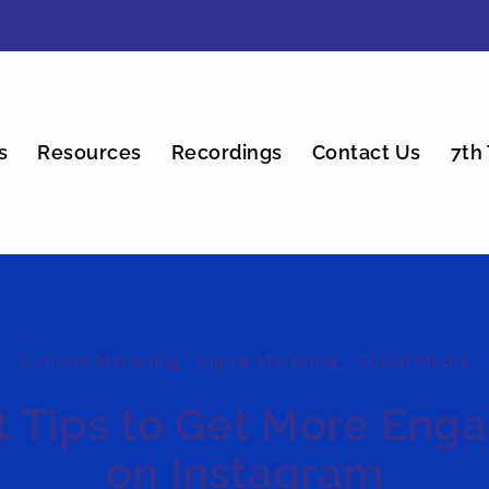
s
Resources
Recordings
Contact Us
7th 
Content Marketing
•
Digital Marketing
•
Social Media
t Tips to Get More En
on Instagram