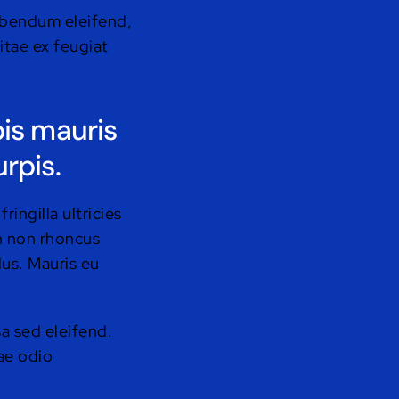
bibendum eleifend,
itae ex feugiat
pis mauris
rpis.
ingilla ultricies
in non rhoncus
lus. Mauris eu
sa sed eleifend.
tae odio