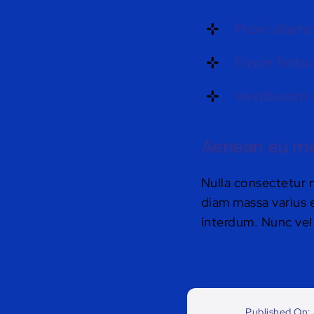
Proin ullamc
Fusce finibu
Vestibulum 
Aenean eu met
Nulla consectetur 
diam massa varius e
interdum. Nunc vel 
Published On: