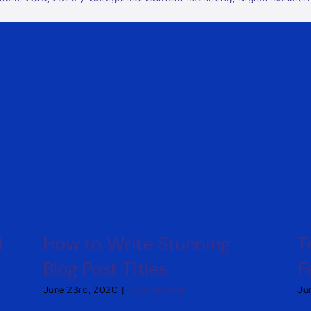
d
How to Write Stunning
T
Blog Post Titles
F
June 23rd, 2020
|
0 Comments
Ju