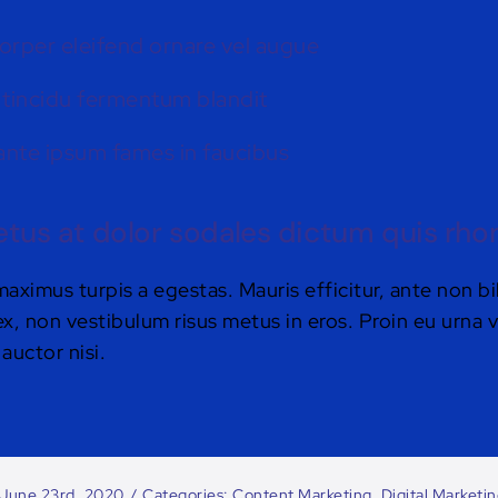
orper eleifend ornare vel augue
 tincidu fermentum blandit
ante ipsum fames in faucibus
us at dolor sodales dictum quis rhon
maximus turpis a egestas. Mauris efficitur, ante non 
x, non vestibulum risus metus in eros. Proin eu urna v
auctor nisi.
 June 23rd, 2020
/
Categories:
Content Marketing
,
Digital Marketi