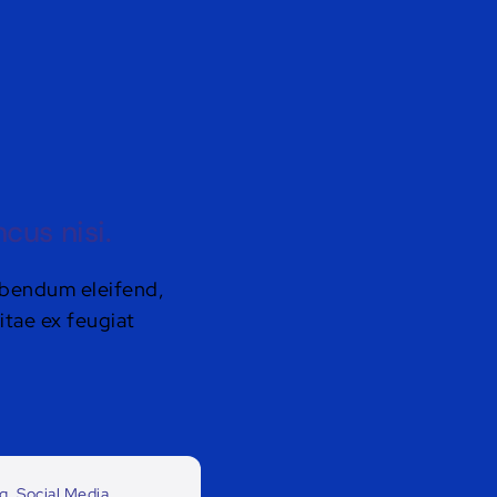
cus nisi.
bibendum eleifend,
itae ex feugiat
ng
,
Social Media