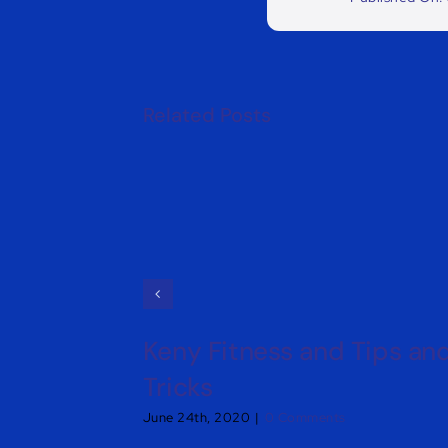
Related Posts
Keny Fitness and Tips an
Tricks
June 24th, 2020
|
0 Comments