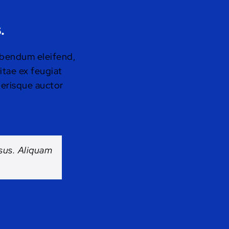
.
bibendum eleifend,
itae ex feugiat
lerisque auctor
rsus. Aliquam