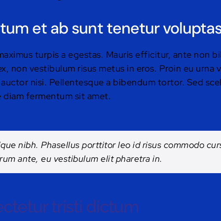
tum et ab sunt tenetur voluptas
maximus turpis a egestas. Mauris efficitur, ante non 
x, non vestibulum risus metus in eros. Proin eu urna v
 auctor nisi. Pellentesque a bibendum tortor. Sed sce
ue diam fermentum sit amet.
stique nibh. Phasellus porttitor leo id risus commodo cu
trum ante, eu vestibulum elit pharetra in.
ctetur tristi dictum