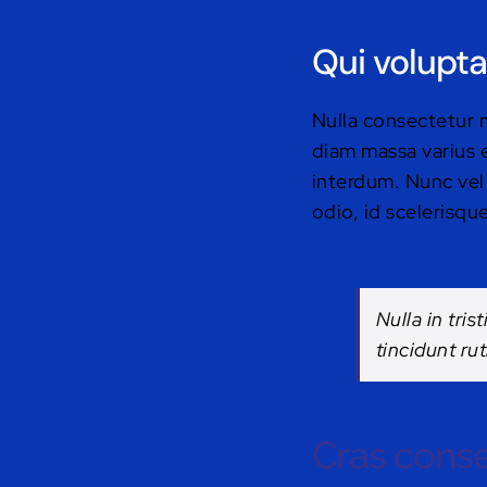
Qui volupta
Nulla consectetur 
diam massa varius e
interdum. Nunc vel
odio, id scelerisq
Nulla in tri
tincidunt ru
Cras conse